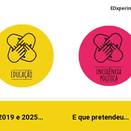
EDxperi
ip to main content
Skip to navigat
2019 e 2025...
E que pretendeu...