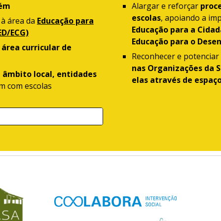
rém
Alargar e reforçar
proce
escolas
, apoiando a i
 à área da
Educação para
Educação para a Cidad
ED/ECG)
Educação para o Dese
a
área curricular de
Reconhecer e potenciar
nas Organizações da S
 âmbito local, entidades
elas através de espaç
m com escolas