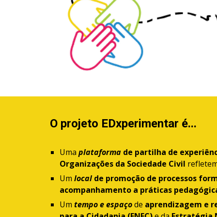
O projeto EDxperimentar é...
Uma
plataforma
de partilha de experiên
Organizações da Sociedade Civil
reflete
Um
local
de promoção de processos for
acompanhamento a práticas pedagógic
Um
tempo e espaço
de
aprendizagem e ref
para a Cidadania (ENEC)
e da
Estratégia 